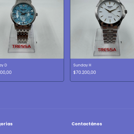
y D
Sunday H
200,00
$70.200,00
orías
Contactános