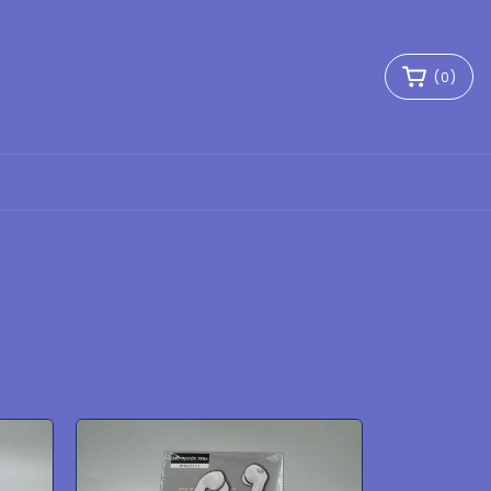
(
0
)