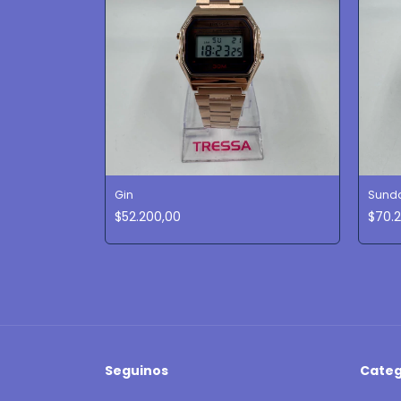
Gin
Sunda
$52.200,00
$70.
Seguinos
Categ