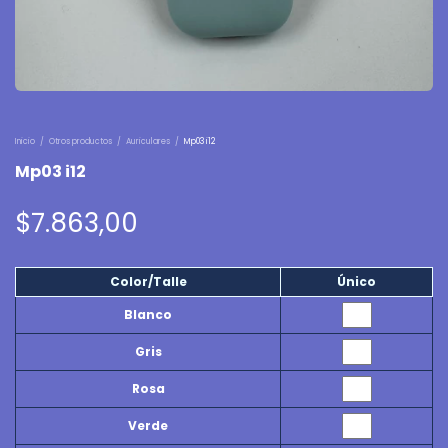
Inicio
/
Otros productos
/
Auriculares
/
Mp03 i12
Mp03 i12
$7.863,00
Color/Talle
Único
Blanco
Gris
Rosa
Verde